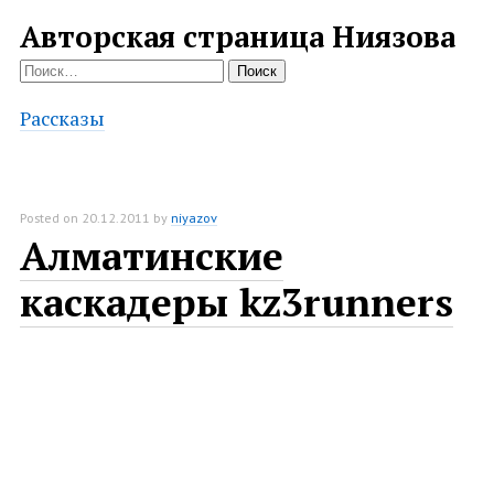
Авторская страница Ниязова
Найти:
Рассказы
Posted on
20.12.2011
by
niyazov
Алматинские
каскадеры kz3runners