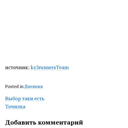
источник:
kz3runnersTeam
Posted in
Дневник
Post
Выбор таки есть
Точилка
navigation
Добавить комментарий