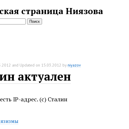
ская страница Ниязова
3.2012
and Updated on
15.03.2012
by
niyazov
ин актуален
есть IP-адрес. (с) Сталин
язизмы