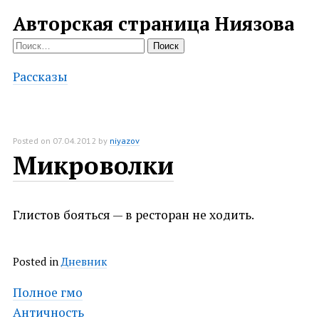
Авторская страница Ниязова
Найти:
Рассказы
Posted on
07.04.2012
by
niyazov
Микроволки
Глистов бояться — в ресторан не ходить.
Posted in
Дневник
Post
Полное гмо
Античность