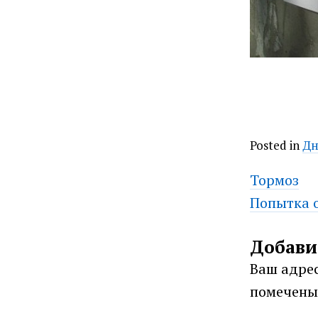
Posted in
Дн
Post
Тормоз
Попытка о
navig
Добави
Ваш адрес
помечен