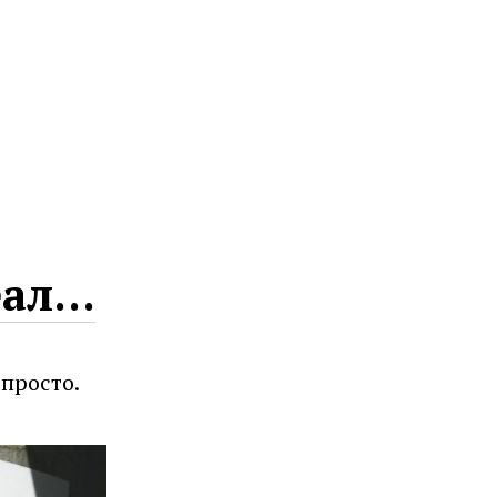
еал…
 просто.