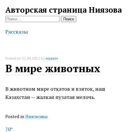
Авторская страница Ниязова
Найти:
Рассказы
Posted on
22.04.2012
by
niyazov
В мире животных
В животном мире откатов и взяток, наш
Казахстан — жалкая пузатая мелочь.
Posted in
Ниязизмы
Post
70°