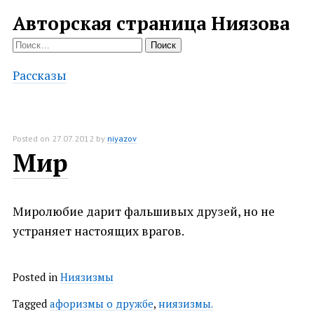
Авторская страница Ниязова
Найти:
Рассказы
Posted on
27.07.2012
by
niyazov
Мир
Миролюбие дарит фальшивых друзей, но не
устраняет настоящих врагов.
Posted in
Ниязизмы
Tagged
афоризмы о дружбе
,
ниязизмы.