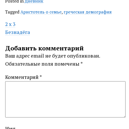
Posted in
Дневник
Tagged
Аристотель о семье
,
греческая демография
Post
2 х 3
Безнадёга
navigation
Добавить комментарий
Ваш адрес email не будет опубликован.
Обязательные поля помечены
*
Комментарий
*
Имя