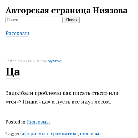
Авторская страница Ниязова
Найти:
Рассказы
Posted on
05.08.2012
by
niyazov
Ца
Задолбали проблемы как писать «ться» или
«тся»? Пиши «ца» и пусть все идут лесом.
Posted in
Ниязизмы
Tagged
афоризмы о грамматике
,
ниязизмы.