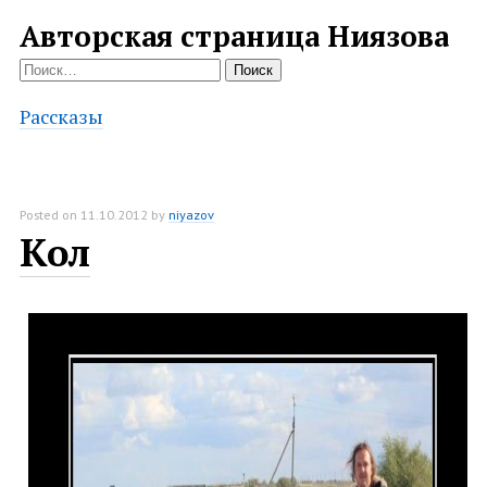
Авторская страница Ниязова
Найти:
Рассказы
Posted on
11.10.2012
by
niyazov
Кол