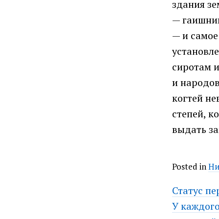
здания зе
— гаишник
— и самое
установле
сиротам и
и народов
когтей не
степей, к
выдать за
Posted in
Ни
Post
Статус пе
У каждого
navig