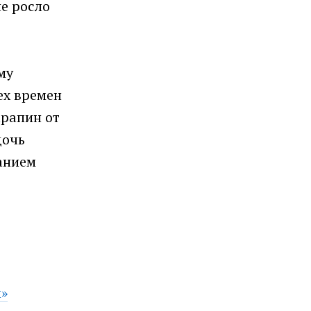
не росло
му
ех времен
арапин от
дочь
ланием
й»