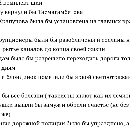
й комплект шин
у вернули бы Тасмагамбетова
Храпунова была бы установлена на главных вр
рупционеры были бы разоблачены и сосланы н
а рытье каналов до конца своей жизни
ам было бы разрешено переходить дороги тол
 дням
к и блондинок пометили бы яркой светоотраж
 бы все болезни ( таксисты знают как их лечит
ушки вышли бы замуж и обрели счастье (не бе
 же)
ние дорожной полиции было бы упразднено, а