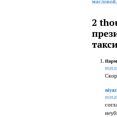
масловой
2 tho
през
такс
Нар
03.03.2
Скор
niya
03.03.2
согл
неуб