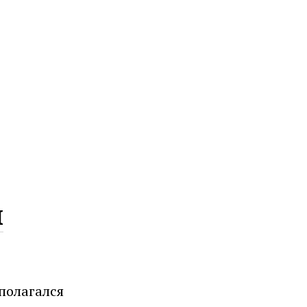
ы
полагался