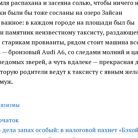
мля распахана и засеяна солью, чтобы ничего 
и были бы тоже сосланы на озеро Зайсан
 важное: в каждом городе на площади был бы
н памятник неизвестному таксисту, раздающе
 старикам провианты, рядом стоит машина вс
 — бронзовый Audi A6, со следами молний и ц
ведомых зверей, а чуть вдалеке — прекрасная 
оторую родители ведут к таксисту с явным же
муж.
язизмы
рчаток
 дела запах особый: в налоговой пахнет «Бэхо
ation