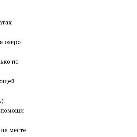
атах
а озеро
ько по
ающей
ь)
з помощи
 на месте