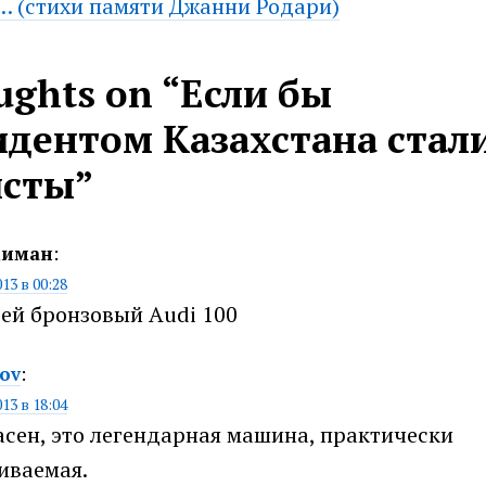
… (стихи памяти Джанни Родари)
ughts on “
Если бы
идентом Казахстана стал
исты
”
миман
:
013 в 00:28
ей бронзовый Audi 100
zov
:
013 в 18:04
асен, это легендарная машина, практически
иваемая.