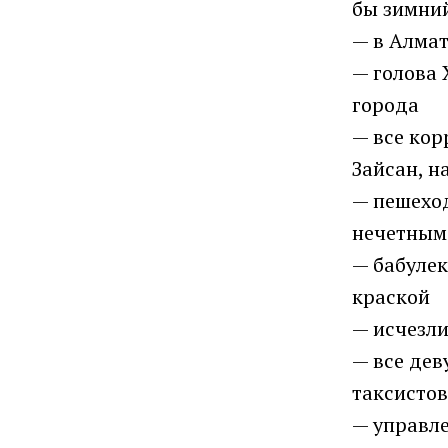
бы зимни
— в Алмат
— голова 
города
— все кор
Зайсан, н
— пешеход
нечетным
— бабуле
краской
— исчезли
— все дев
таксистов
— управле