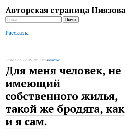
Авторская страница Ниязова
Найти:
Рассказы
Posted on
22.05.2013
by
niyazov
Для меня человек, не
имеющий
собственного жилья,
такой же бродяга, как
и я сам.