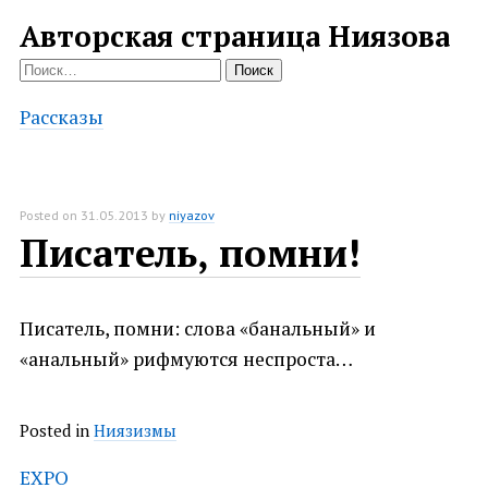
Авторская страница Ниязова
Найти:
Рассказы
Posted on
31.05.2013
by
niyazov
Писатель, помни!
Писатель, помни: слова «банальный» и
«анальный» рифмуются неспроста…
Posted in
Ниязизмы
Post
EXPO