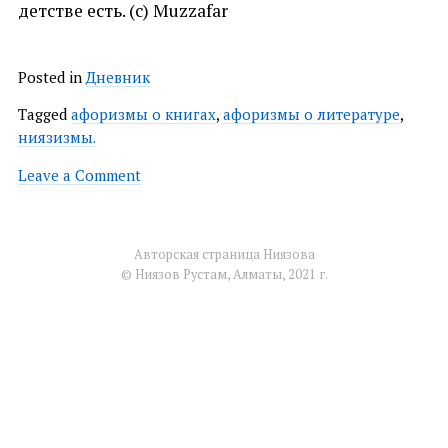
детстве есть. (с) Muzzafar
Posted in
Дневник
Tagged
афоризмы о книгах
,
афоризмы о литературе
,
ниязизмы.
on
Leave a Comment
Набрел
на
цитатку
Авторская страница Ниязова
© Ниязов Рустам, Алматы, 2021 г.