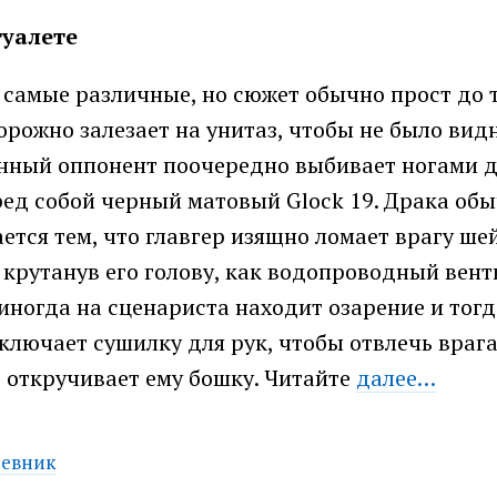
туалете
самые различные, но сюжет обычно прост до 
орожно залезает на унитаз, чтобы не было видн
нный оппонент поочередно выбивает ногами д
ед собой черный матовый Glock 19. Драка об
ется тем, что главгер изящно ломает врагу ше
 крутанув его голову, как водопроводный вент
иногда на сценариста находит озарение и тогд
ключает сушилку для рук, чтобы отвлечь врага
 откручивает ему бошку. Читайте
далее…
евник