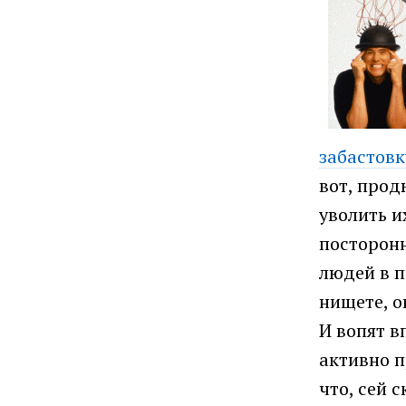
забастовк
вот, прод
уволить и
посторонн
людей в п
нищете, о
И вопят в
активно п
что, сей 