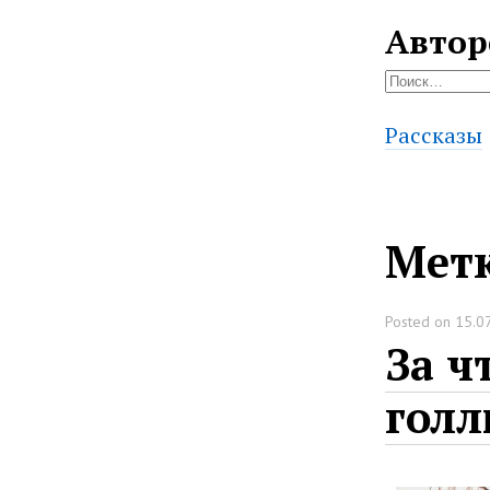
Автор
Найти:
Рассказы
Мет
Posted on
15.0
За ч
голл