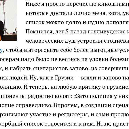
Ниже я просто перечислю киноштамп
которые достали лично меня, хотя, ув
список можно долго и нудно дополня
Помнится, лет 5 назад голливудские
человеческих душ устроили стоднев
у
, чтобы выторговать себе более выгодные усл
юсерам надо было не вестись на уловки болезн
х, и набрать сценаристов заново, из совершенн
их людей. Ну, как в Грузии — взяли и заново н
олицию. И теперь, на любую критику о грузин
ппоненты радостно вопят: «Зато полиция у них 
полне справедливо. Впрочем, в создании сцен
ринимают участие и режиссеры, и сами продю
скорбный список относится и к ним. Итак, прис