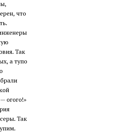
ы,
ерен, что
ть.
 инженеры
ную
овия. Так
ых, а тупо
о
абрали
ской
— огого!»
ария
серы. Так
тупим.