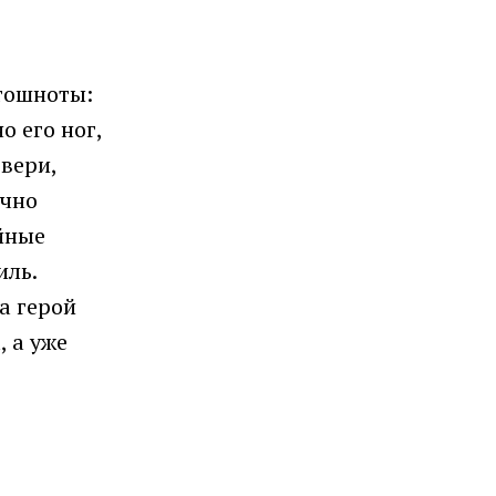
тошноты:
о его ног,
вери,
ычно
йные
иль.
а герой
, а уже