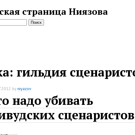
ская страница Ниязова
ка:
гильдия сценарист
7.2012
by
niyazov
то надо убивать
ивудских сценаристов