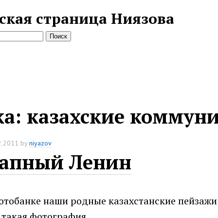
ская страница Ниязова
ка:
казахские коммун
2.2011
by
niyazov
запный Ленин
отобанке наши родные казахстанские пейзажи
а такая фотография…