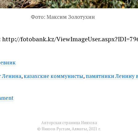
Фото: Максим Золотухин
 http://fotobank.kz/ViewImageUser.aspx?IDI=79
евник
т Ленина
,
казахские коммунисты
,
памятники Ленину 
on
mment
Внезапный
Ленин
Авторская страница Ниязова
© Ниязов Рустам, Алматы, 2021 г.