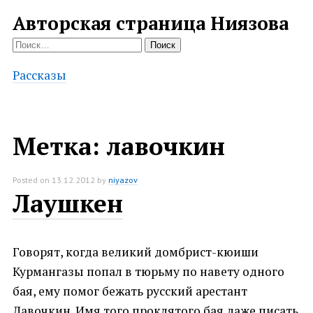
Авторская страница Ниязова
Найти:
Рассказы
Метка:
лавочкин
Posted on
13.12.2012
by
niyazov
Лаушкен
Говорят, когда великий домбрист-кюиши
Курмангазы попал в тюрьму по навету одного
бая, ему помог бежать русский арестант
Лавочкин. Имя того проклятого бая даже писать