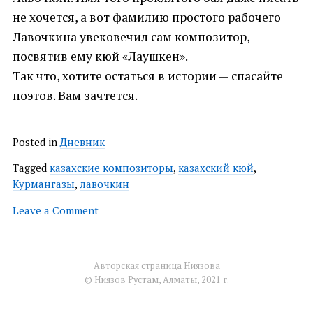
не хочется, а вот фамилию простого рабочего
Лавочкина увековечил сам композитор,
посвятив ему кюй «Лаушкен».
Так что, хотите остаться в истории — спасайте
поэтов. Вам зачтется.
Posted in
Дневник
Tagged
казахские композиторы
,
казахский кюй
,
Курмангазы
,
лавочкин
on
Leave a Comment
Лаушкен
Авторская страница Ниязова
© Ниязов Рустам, Алматы, 2021 г.