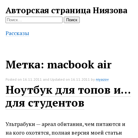
Авторская страница Ниязова
Найти:
Рассказы
Метка:
macbook air
Posted on
16.11.2011
and Updated on
16.11.2011
by
niyazov
Ноутбук для топов и…
для студентов
Ультрабуки — ареал обитания, чем питаются и
на кого охотятся, полная версия моей статьи