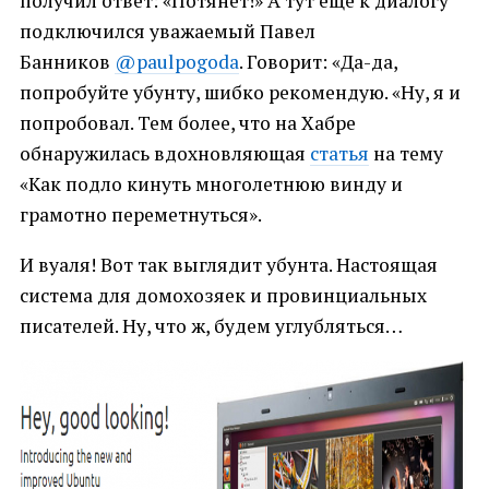
получил ответ: «Потянет!» А тут еще к диалогу
подключился уважаемый Павел
Банников
@paulpogoda
. Говорит: «Да-да,
попробуйте убунту, шибко рекомендую. «Ну, я и
попробовал. Тем более, что на Хабре
обнаружилась вдохновляющая
статья
на тему
«Как подло кинуть многолетнюю винду и
грамотно переметнуться».
И вуаля! Вот так выглядит убунта. Настоящая
система для домохозяек и провинциальных
писателей. Ну, что ж, будем углубляться…