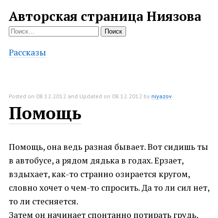
Авторская страница Ниязова
Найти:
Рассказы
Posted on
08.12.2012
and Updated on
08.12.2012
by
niyazov
Помощь
Помощь, она ведь разная бывает. Вот сидишь ты
в автобусе, а рядом дядька в годах. Ерзает,
вздыхает, как-то странно озирается кругом,
словно хочет о чем-то спросить. Да то ли сил нет,
то ли стесняется.
Затем он начинает спонтанно потирать грудь,