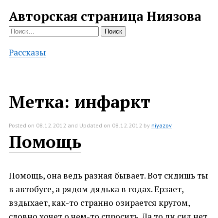
Авторская страница Ниязова
Найти:
Рассказы
Метка:
инфаркт
Posted on
08.12.2012
and Updated on
08.12.2012
by
niyazov
Помощь
Помощь, она ведь разная бывает. Вот сидишь ты
в автобусе, а рядом дядька в годах. Ерзает,
вздыхает, как-то странно озирается кругом,
словно хочет о чем-то спросить. Да то ли сил нет,